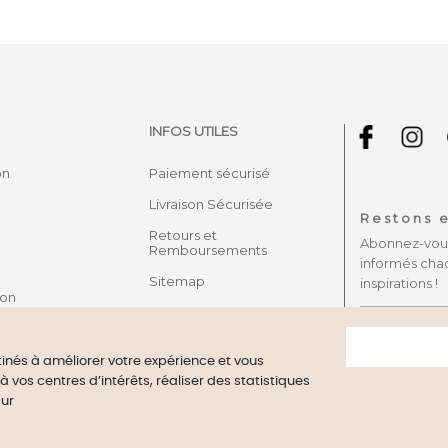
INFOS UTILES
on
Paiement sécurisé
Livraison Sécurisée
Restons e
Retours et
Abonnez-vous 
Remboursements
informés cha
Sitemap
inspirations !
son
stinés à améliorer votre expérience et vous
vos centres d’intérêts, réaliser des statistiques
ant approved by Guaranteed Reviews Company,
clic here to display 
sur
to browse this site, you accept the use of Cookies on your devic