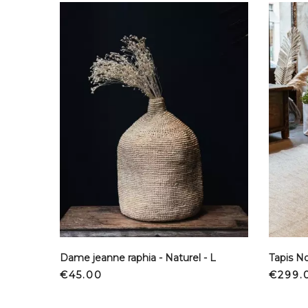
Dame jeanne raphia - Naturel - L
Tapis N
Price
Price
€45.00
€299.