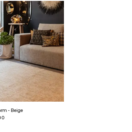
orm - Beige
00