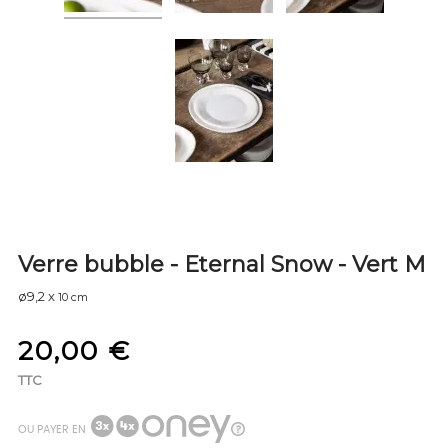
Verre bubble - Eternal Snow - Vert M
ø9,2 x
10
cm
20,00 €
TTC
OU PAYER EN