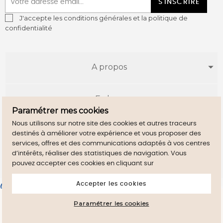
S'INSCRIRE
J'accepte les conditions générales et la politique de
confidentialité
A propos
E-shop
Paramétrer mes cookies
Nous utilisons sur notre site des cookies et autres traceurs
Infos utiles
destinés à améliorer votre expérience et vous proposer des
services, offres et des communications adaptés à vos centres
d’intérêts, réaliser des statistiques de navigation. Vous
pouvez accepter ces cookies en cliquant sur
Accepter les cookies
Marchand approuvé par la Société des Avis Garantis,
cliquez ici
pour vérifier
.
En poursuivant votre navigation sur ce site,
Paramétrer les cookies
vous devez accepter l’utilisation de Cookies
J'accepte
sur votre appareil.