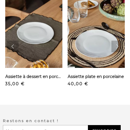
prev
next
Assiette à dessert en porcelaine
Assiette plate en porcelaine
Prix
Prix
35,00 €
40,00 €
Restons en contact !