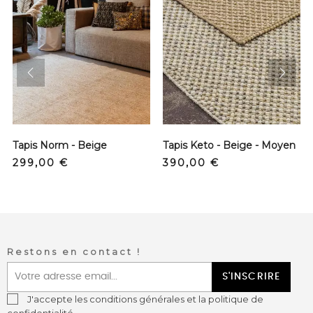
prev
next
Tapis Norm - Beige
Tapis Keto - Beige - Moyen
Prix
Prix
299,00 €
390,00 €
Restons en contact !
S'INSCRIRE
J'accepte les conditions générales et la politique de