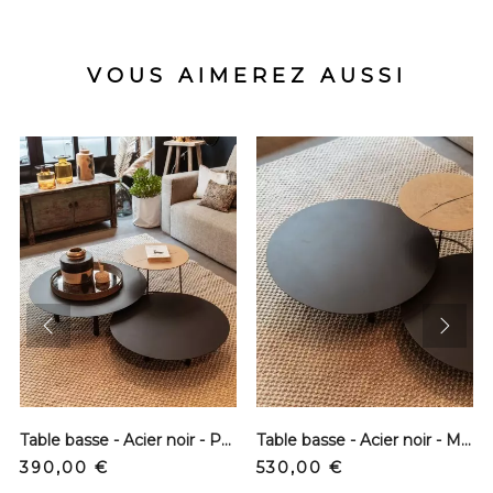
VOUS AIMEREZ AUSSI
prev
next
Table basse - Acier noir - Petite
Table basse - Acier noir - Moyenne
Prix
Prix
390,00 €
530,00 €