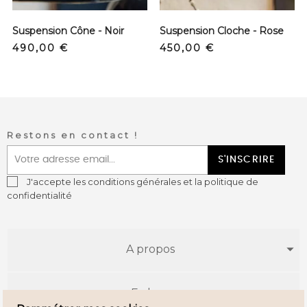
Suspension Cône - Noir
Suspension Cloche - Rose
Prix
Prix
490,00 €
450,00 €
Restons en contact !
S'INSCRIRE
J'accepte les conditions générales et la politique de
confidentialité
A propos
E-shop