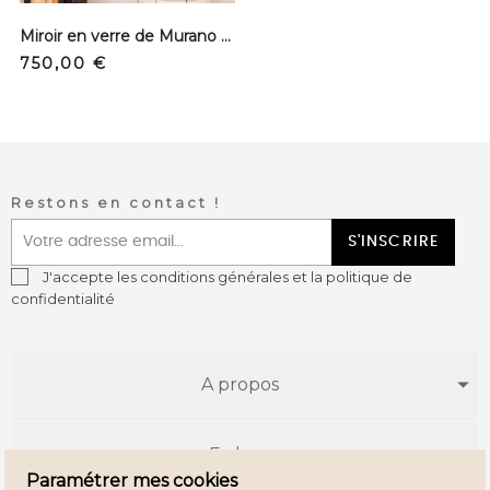
Miroir en verre de Murano - Alice ø60 Gris
Prix
750,00 €
Restons en contact !
S'INSCRIRE
J'accepte les conditions générales et la politique de
confidentialité
A propos
E-shop
Paramétrer mes cookies