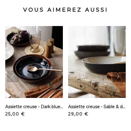
VOUS AIMEREZ AUSSI
prev
next
Assiette creuse - Dark blue et rouille - S
Assiette creuse - Sable & dark blue - M
Prix
Prix
25,00 €
29,00 €