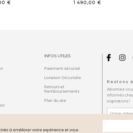
Prix
00 €
1 490,00 €
INFOS UTILES
on
Paiement sécurisé
Livraison Sécurisée
Restons e
Retours et
Abonnez-vous 
Remboursements
informés cha
Plan du site
inspirations !
son
J'accepte
confidentiali
stinés à améliorer votre expérience et vous