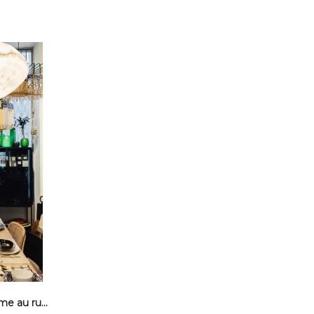
Tirage Serge Anton - L' homme au ruban