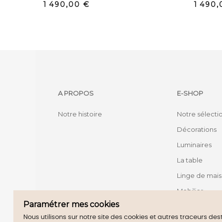
Prix
Prix
1 490,00 €
1 490,
A PROPOS
E-SHOP
Notre histoire
Notre sélecti
Décorations
Luminaires
La table
Linge de mai
Mobilier
Paramétrer mes cookies
Nous utilisons sur notre site des cookies et autres traceurs de