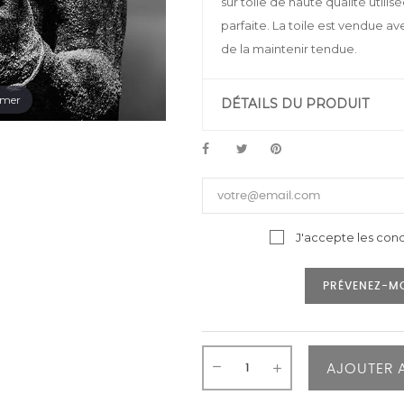
sur toile de haute qualité utilis
parfaite. La toile est vendue a
de la maintenir tendue.
omer
DÉTAILS DU PRODUIT
J'accepte les cond
PRÉVENEZ-MO
AJOUTER 