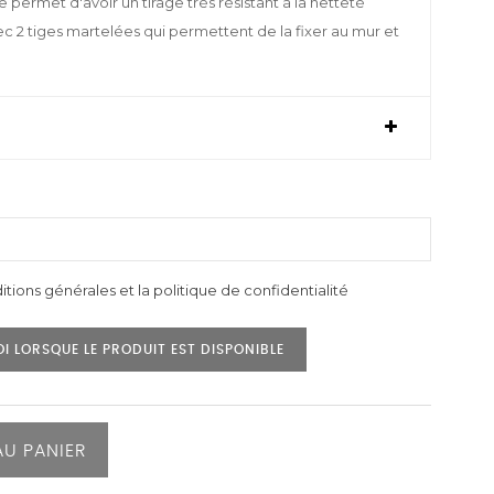
ée permet d'avoir un tirage très résistant à la netteté
vec 2 tiges martelées qui permettent de la fixer au mur et
itions générales et la politique de confidentialité
I LORSQUE LE PRODUIT EST DISPONIBLE
AU PANIER