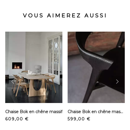
VOUS AIMEREZ AUSSI
prev
next
Chaise Bok en chêne massif
Chaise Bok en chêne massif - Noir
Prix
Prix
609,00 €
599,00 €