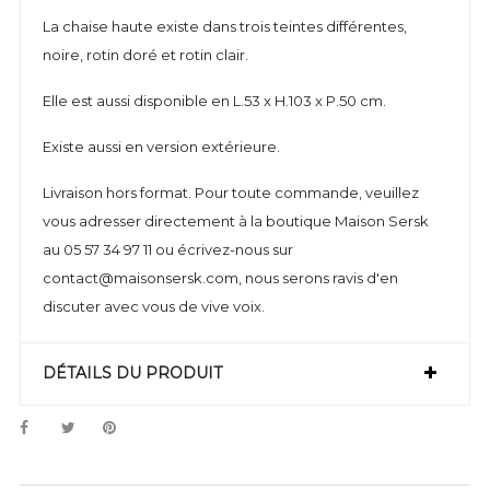
La chaise haute existe dans trois teintes différentes,
noire, rotin doré et rotin clair.
Elle est aussi disponible en L.53 x H.103 x P.50 cm.
Existe aussi en version extérieure.
Livraison hors format. Pour toute commande, veuillez
vous adresser directement à la boutique Maison Sersk
au 05 57 34 97 11 ou écrivez-nous sur
contact@maisonsersk.com, nous serons ravis d'en
discuter avec vous de vive voix.
DÉTAILS DU PRODUIT