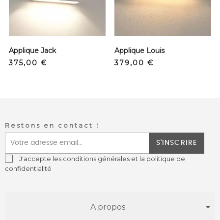
Applique Jack
Applique Louis
Prix
Prix
375,00 €
379,00 €
Restons en contact !
S'INSCRIRE
J'accepte les conditions générales et la politique de
confidentialité
A propos