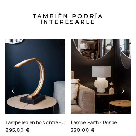
TAMBIÉN PODRÍA
INTERESARLE
prev
next
Lampe led en bois cintré - N°12
Lampe Earth - Ronde
Precio
Precio
895,00 €
330,00 €