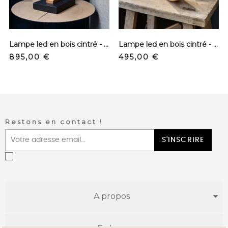
prev
next
Lampe led en bois cintré - N°12
Lampe led en bois cintré - N°14
Precio
Precio
895,00 €
495,00 €
Restons en contact !
S'INSCRIRE
A propos