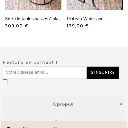
prev
next
Sets de tables basses à plateaux - S/L
Plateau Wabi sabi L
Precio
Precio
309,00 €
179,00 €
Restons en contact !
S'INSCRIRE
A propos
E-shop