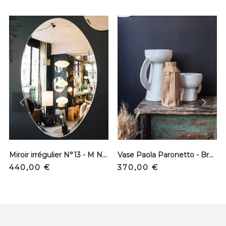
prev
next
Miroir irrégulier N°13 - M Nuance
Vase Paola Paronetto - Brun clair - Grand modèle
Precio
Precio
440,00 €
370,00 €