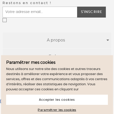
Restons en contact !
S'INSCRIRE
A propos
E-shop
Paramétrer mes cookies
Nous utilisons sur notre site des cookies et autres traceurs
Infos utiles
destinés à améliorer votre expérience et vous proposer des
services, offres et des communications adaptés à vos centres
d’intérêts, réaliser des statistiques de navigation. Vous
pouvez accepter ces cookies en cliquant sur
Accepter les cookies
Comerciante aprobado por la Sociedad de Opiniones
Contrastadas,
haga clic aquí para mostrar el certificado
.
Paramétrer les cookies