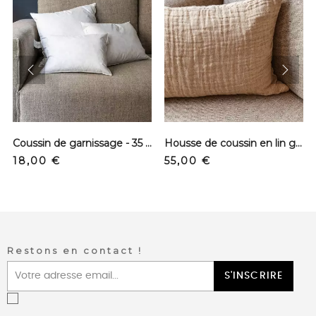
prev
next
Coussin de garnissage - 35 x 45 cm
Housse de coussin en lin gaufré - Cuir light
Precio
Precio
18,00 €
55,00 €
Restons en contact !
S'INSCRIRE