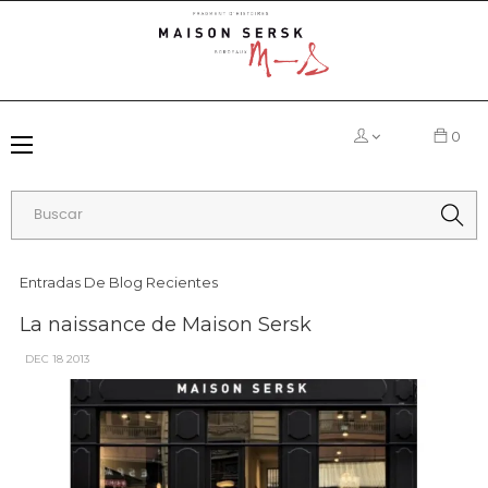
0
Navegación
☰
de
palanca
Entradas De Blog Recientes
La naissance de Maison Sersk
DEC
18
2013