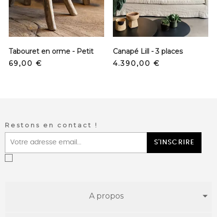
Tabouret en orme - Petit
Canapé Lill - 3 places
Precio
Precio
69,00 €
4.390,00 €
Restons en contact !
S'INSCRIRE
A propos