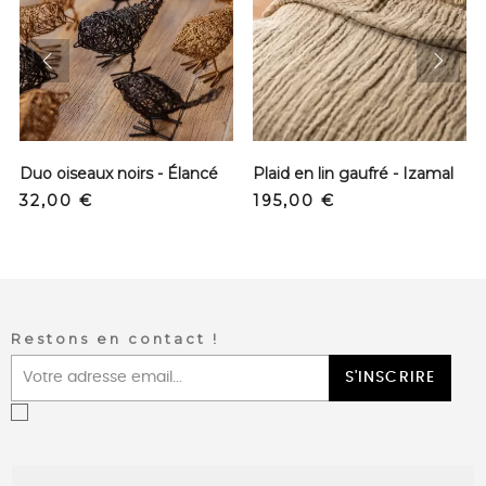
prev
next
Duo oiseaux noirs - Élancé
Plaid en lin gaufré - Izamal
Precio
Precio
32,00 €
195,00 €
Restons en contact !
S'INSCRIRE