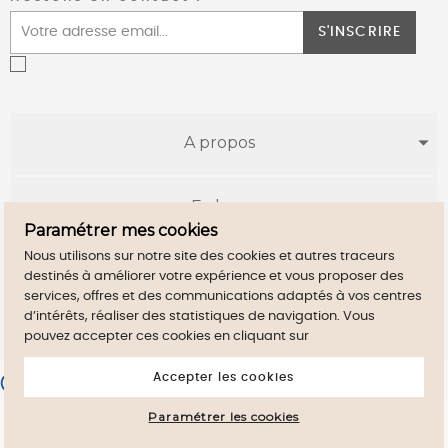
S'INSCRIRE
A propos
E-shop
Paramétrer mes cookies
Nous utilisons sur notre site des cookies et autres traceurs
Infos utiles
destinés à améliorer votre expérience et vous proposer des
services, offres et des communications adaptés à vos centres
d’intérêts, réaliser des statistiques de navigation. Vous
pouvez accepter ces cookies en cliquant sur
Accepter les cookies
Merchant approved by Guaranteed Reviews Company,
clic here
to display attestation
.
Paramétrer les cookies
By continuig to browse this site, you accept
close