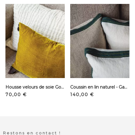
Housse velours de soie Goa - Antic moss
Coussin en lin naturel - Ganse emeraude - Carré
Prix
Prix
70,00 €
140,00 €
Restons en contact !