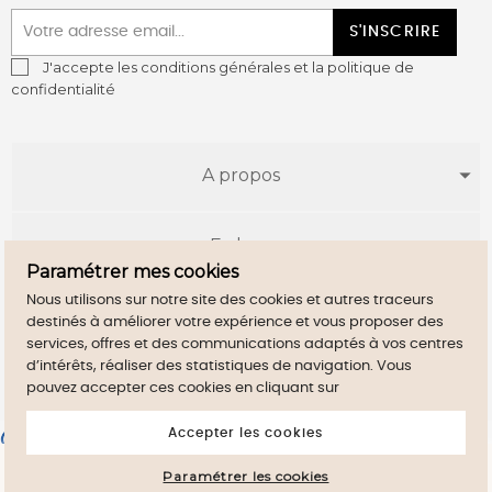
S'INSCRIRE
J'accepte les conditions générales et la politique de
confidentialité
A propos
E-shop
Paramétrer mes cookies
Nous utilisons sur notre site des cookies et autres traceurs
Infos utiles
destinés à améliorer votre expérience et vous proposer des
services, offres et des communications adaptés à vos centres
d’intérêts, réaliser des statistiques de navigation. Vous
pouvez accepter ces cookies en cliquant sur
Accepter les cookies
Marchand approuvé par la Société des Avis Garantis,
cliquez ici
pour vérifier
.
En poursuivant votre navigation sur ce site,
Paramétrer les cookies